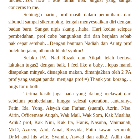
uncles…coz now I ade ramai mak angkat yang sangat
concerns to me.
Sehingga harini, prof masih dalam pemulihan…dari
sibuncit sampai sikerimping, tengah menyesuaikan diri dengan
badan baru. Sangat nipis skang…haha. Hari kedua selepas
pembedahan, prof cube bangunkan diri dan berjalan sebab
nak cepat sembuh…Dengan bantuan Nadiah dan Aunty prof
boleh berjalan, alhamdulillah! syukur!
Selaku PA, Nad Razak dan Atiqah telah berjaya
lakukan tugas2 dengan baik. I feel like a baby…lepas mandi
disapukan minyak, disuapkan makan, dimanja2kan oleh 2 PA
prof yang sangat pandai menjaga prof =) Thank you korang…
hugs for u both.
Terima kasih juga pada yang datang melawat dari
sebelum pembedahan, hingga selesai operation…antaranya
Fatin, Ida, Yong, Aisyah dan Farhan (suami), Azrin, Nisa,
Airin, Officemate Atiqah, Wak Mail, Wak Som, Kak Musliha,
Adik2 prof, Kak Nini, Kak Ita, Hanis, Nasuha, Maimanah,
McD, Azreen, Atul, Amal, Rosyida, Fatin kawan serumah,
Dr.M and his wife, Syamin, Aswad dan adik2, Adlin dan