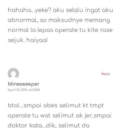
hahaha…yeke? aku selalu ingat aku
abnormal, so maksudnye memang
normal la lepas operate tu kite rase
sejuk. haiyaa!
Reply
Minesweeper
April 13, 2012 at 03:04
btol…smpai abes selimut kt tmpt
operate tu wat selimut ak jer..smpai
doktor kata…dik, selimut da