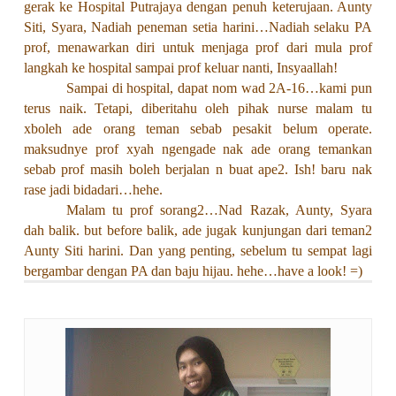
gerak ke Hospital Putrajaya dengan penuh keterujaan. Aunty
Siti, Syara, Nadiah peneman setia harini…Nadiah selaku PA
prof, menawarkan diri untuk menjaga prof dari mula prof
langkah ke hospital sampai prof keluar nanti, Insyaallah!
Sampai di hospital, dapat nom wad 2A-16…kami pun
terus naik. Tetapi, diberitahu oleh pihak nurse malam tu
xboleh ade orang teman sebab pesakit belum operate.
maksudnye prof xyah ngengade nak ade orang temankan
sebab prof masih boleh berjalan n buat ape2. Ish! baru nak
rase jadi bidadari…hehe.
Malam tu prof sorang2…Nad Razak, Aunty, Syara
dah balik. but before balik, ade jugak kunjungan dari teman2
Aunty Siti harini. Dan yang penting, sebelum tu sempat lagi
bergambar dengan PA dan baju hijau. hehe…have a look! =)