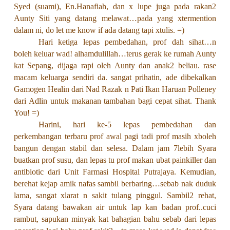
Syed (suami), En.Hanafiah, dan x lupe juga pada rakan2
Aunty Siti yang datang melawat…pada yang xtermention
dalam ni, do let me know if ada datang tapi xtulis. =)
Hari ketiga lepas pembedahan, prof dah sihat…n
boleh keluar wad! alhamdulillah…terus gerak ke rumah Aunty
kat Sepang, dijaga rapi oleh Aunty dan anak2 beliau. rase
macam keluarga sendiri da. sangat prihatin, ade dibekalkan
Gamogen Healin dari Nad Razak n Pati Ikan Haruan Polleney
dari Adlin untuk makanan tambahan bagi cepat sihat. Thank
You! =)
Harini, hari ke-5 lepas pembedahan dan
perkembangan terbaru prof awal pagi tadi prof masih xboleh
bangun dengan stabil dan selesa. Dalam jam 7lebih Syara
buatkan prof susu, dan lepas tu prof makan ubat painkiller dan
antibiotic dari Unit Farmasi Hospital Putrajaya. Kemudian,
berehat kejap amik nafas sambil berbaring…sebab nak duduk
lama, sangat xlarat n sakit tulang pinggul. Sambil2 rehat,
Syara datang bawakan air untuk lap kan badan prof..cuci
rambut, sapukan minyak kat bahagian bahu sebab dari lepas