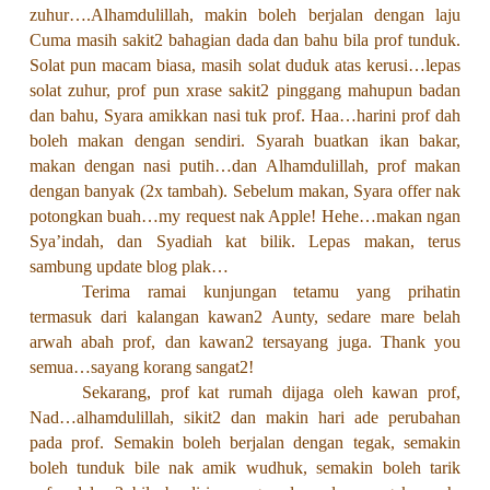
zuhur….Alhamdulillah, makin boleh berjalan dengan laju
Cuma masih sakit2 bahagian dada dan bahu bila prof tunduk.
Solat pun macam biasa, masih solat duduk atas kerusi…lepas
solat zuhur, prof pun xrase sakit2 pinggang mahupun badan
dan bahu, Syara amikkan nasi tuk prof. Haa…harini prof dah
boleh makan dengan sendiri. Syarah buatkan ikan bakar,
makan dengan nasi putih…dan Alhamdulillah, prof makan
dengan banyak (2x tambah). Sebelum makan, Syara offer nak
potongkan buah…my request nak Apple! Hehe…makan ngan
Sya’indah, dan Syadiah kat bilik. Lepas makan, terus
sambung update blog plak…
Terima ramai kunjungan tetamu yang prihatin
termasuk dari kalangan kawan2 Aunty, sedare mare belah
arwah abah prof, dan kawan2 tersayang juga. Thank you
semua…sayang korang sangat2!
Sekarang, prof kat rumah dijaga oleh kawan prof,
Nad…alhamdulillah, sikit2 dan makin hari ade perubahan
pada prof. Semakin boleh berjalan dengan tegak, semakin
boleh tunduk bile nak amik wudhuk, semakin boleh tarik