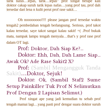
tarik nafas…lepas, tarik…lepas” prof xingat berape kali
doktor cakap suruh tarik lepas nafas…yang prof tau, prof dah
tersedar dari lena n kulit perut prof rase sakit…
Oh noooooooo!!!! please jangan prof tersedar waktu
tengah2 pembedahan tengah berlangsung. Serious, prof takot
kalau tersedar, saye takot sangat kalau sakit! =( .Prof bukak
mata, nampak lampu tengah menyala…that’s y prof rase prof
dalam OT lagi.
Prof:
Doktor, Dah Siap Ke?…
Doktor:
Ehh, Dah, Dah Lame Siap…
Awak Ok? Ade Rase Sakit2 X?
Prof:
(Sambil Mengangguk Tanda
Sakit)
…Doktor, Sejuk!
Doktor
: Ok, (sambil Staf2 Sume
Setup Painkiller Tuk Prof N Selimutkan
Prof Dengan 2 Lapisan Selimut.)
Prof xingat ape yang jadi kemudian tu sebab prof
tengah mamai lagi…yang pasti prof dengar suara doktor suruh