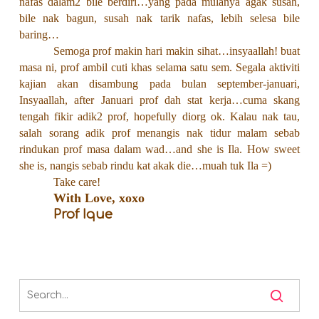
nafas dalam2 bile berdiri…yang pada mulanya agak susah,
bile nak bagun, susah nak tarik nafas, lebih selesa bile
baring…
Semoga prof makin hari makin sihat…insyaallah! buat
masa ni, prof ambil cuti khas selama satu sem. Segala aktiviti
kajian akan disambung pada bulan september-januari,
Insyaallah, after Januari prof dah stat kerja…cuma skang
tengah fikir adik2 prof, hopefully diorg ok. Kalau nak tau,
salah sorang adik prof menangis nak tidur malam sebab
rindukan prof masa dalam wad…and she is Ila. How sweet
she is, nangis sebab rindu kat akak die…muah tuk Ila =)
Take care!
With Love, xoxo
Prof Ique