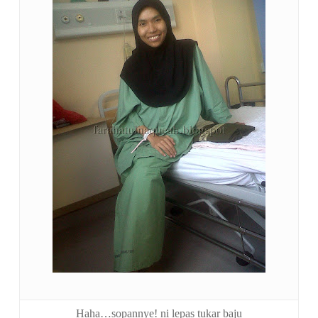
Haha…sopannye! ni lepas tukar baju