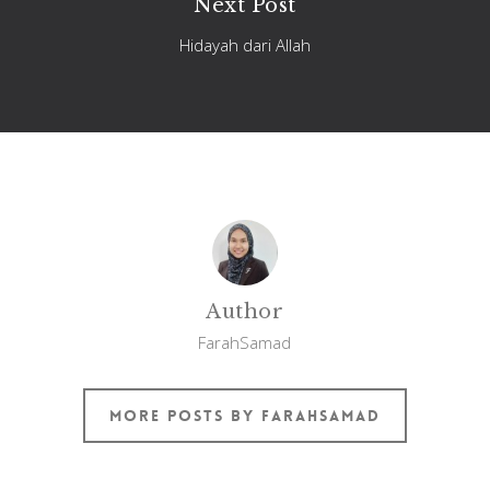
Next Post
Hidayah dari Allah
Author
FarahSamad
More posts by FarahSamad