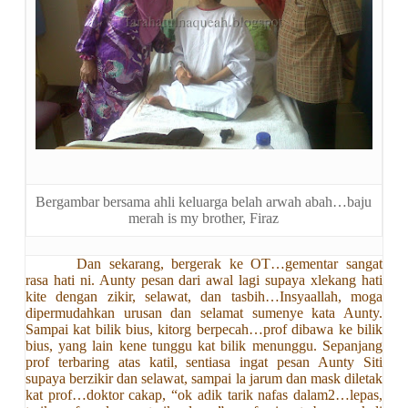
Bergambar bersama ahli keluarga belah arwah abah…baju
merah is my brother, Firaz
Dan sekarang, bergerak ke OT…gementar sangat
rasa hati ni. Aunty pesan dari awal lagi supaya xlekang hati
kite dengan zikir, selawat, dan tasbih…Insyaallah, moga
dipermudahkan urusan dan selamat sumenye kata Aunty.
Sampai kat bilik bius, kitorg berpecah…prof dibawa ke bilik
bius, yang lain kene tunggu kat bilik menunggu. Sepanjang
prof terbaring atas katil, sentiasa ingat pesan Aunty Siti
supaya berzikir dan selawat, sampai la jarum dan mask diletak
kat prof…doktor cakap, “ok adik tarik nafas dalam2…lepas,