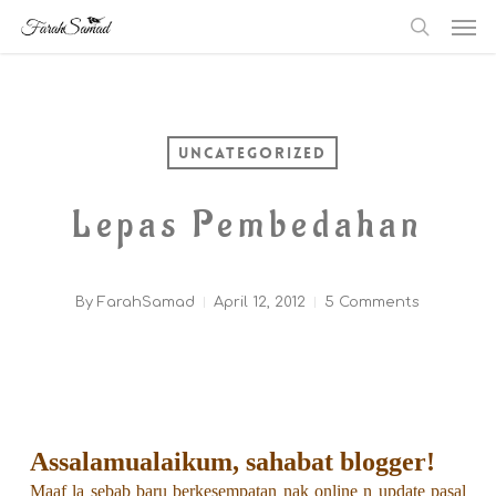
Me
Skip
searc
to
main
content
Uncategorized
Lepas Pembedahan
By
FarahSamad
April 12, 2012
5 Comments
Assalamualaikum, sahabat blogger!
Maaf la sebab baru berkesempatan nak online n update pasal