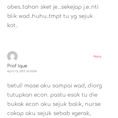
abes..tahan sket je…sekejap j.e..nti
blik wad..huhu..tmpt tu yg sejuk
kot..
Reply
Prof Ique
April 13, 2012 at 03:06
betul! mase aku sampai wad, diorg
tutupkan econ. pastu esok tu die
bukak econ aku sejuk balik, nurse
cakap aku sejuk sebab xgerak,