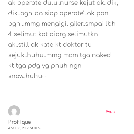
ak operate dulu..nurse kejut ak..'dik,
dik..bgn..da siap operate"..ak pon
bgn…mmg mengigil giler..smpai lbh
4 selimut kot diorg selimutkn
ak..still ak kate kt doktor tu
sejuk..huhu..mmg mcm tga naked
kt tga pdg yg pnuh ngn
snow..huhu~~
Reply
Prof Ique
April 13, 2012 at 01:59