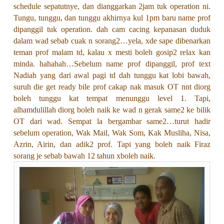
schedule sepatutnye, dan dianggarkan 2jam tuk operation ni.
Tungu, tunggu, dan tunggu akhirnya kul 1pm baru name prof
dipanggil tuk operation. dah cam cacing kepanasan duduk
dalam wad sebab cuak n sorang2…yela, xde sape dibenarkan
teman prof malam td, kalau x mesti boleh gosip2 relax kan
minda. hahahah…Sebelum name prof dipanggil, prof text
Nadiah yang dari awal pagi td dah tunggu kat lobi bawah,
suruh die get ready bile prof cakap nak masuk OT nnt diorg
boleh tunggu kat tempat menunggu level 1. Tapi,
alhamdulillah diorg boleh naik ke wad n gerak same2 ke bilik
OT dari wad. Sempat la bergambar same2…turut hadir
sebelum operation, Wak Mail, Wak Som, Kak Musliha, Nisa,
Azrin, Airin, dan adik2 prof. Tapi yang boleh naik Firaz
sorang je sebab bawah 12 tahun xboleh naik.