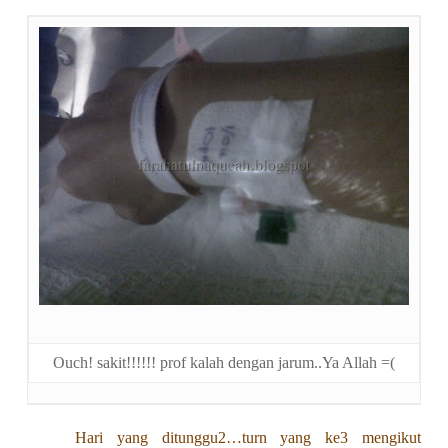
Ouch! sakit!!!!!! prof kalah dengan jarum..Ya Allah =(
Hari yang ditunggu2…turn yang ke3 mengikut