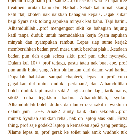
operation lagi bahu prof sakit2…tp mase kat wad je dapat free
treatment urutan bahu dari Nadiah. Sebab kat rumah skang
katil flat, xboleh nak naikkan bahagian kepala…agak sukar
bagi Syara nak tolong sapukan minyak kat bahu. Tapi harini,
Alhamdulillah…prof mengengsot sikit ke bahagian hujung
katil tanpa duduk untuk memudahkan kerja Syara sapukan
minyak dan syampukan rambut. Lepas siap sume kerja2
membersihkan badan prof, masa untuk berehat plak…keadaan
badan pun dah agak selesa sikit, prof pun tidur nyenyak.
Dalam kul 10++ prof terjaga, pastu tatau nak buat ape, prof
pun amik buku yang Airin pinjamkan dari dalam wad haritu.
Dapatlah habiskan sampai chapter5, lepas tu prof cuba
gagahkan diri untuk duduk…perlahan2, dan Alhamdulillah
boleh duduk tapi masih sakit2 lagi…cube lagi, tarik nafas,
sikit2 cuba tegakkan badan. Alhamdulillah, syukur
Alhamdulillah boleh duduk dah tanpa rasa sakit n waktu ni
dalam jam 12++. Anak2 aunty balik dari sekolah…prof
mintak Syadiah amikkan rehal, nak on laptop atas katil. Firtst
thing, prof saje godek2 laptop n kemaskan ape2 yang penting.
Xlame lepas tu, prof gerak ke toilet nak amik wudhuk tuk