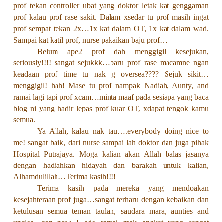
prof tekan controller ubat yang doktor letak kat genggaman
prof kalau prof rase sakit. Dalam xsedar tu prof masih ingat
prof sempat tekan 2x…1x kat dalam OT, 1x kat dalam wad.
Sampai kat katil prof, nurse pakaikan baju prof…
Belum ape2 prof dah menggigil kesejukan,
seriously!!!! sangat sejukkk…baru prof rase macamne ngan
keadaan prof time tu nak g oversea???? Sejuk sikit…
menggigil! hah! Mase tu prof nampak Nadiah, Aunty, and
ramai lagi tapi prof xcam…minta maaf pada sesiapa yang baca
blog ni yang hadir lepas prof kuar OT, xdapat tengok kamu
semua.
Ya Allah, kalau nak tau….everybody doing nice to
me! sangat baik, dari nurse sampai lah doktor dan juga pihak
Hospital Putrajaya. Moga kalian akan Allah balas jasanya
dengan hadiahkan hidayah dan barakah untuk kalian,
Alhamdulillah…Terima kasih!!!!
Terima kasih pada mereka yang mendoakan
kesejahteraan prof juga…sangat terharu dengan kebaikan dan
ketulusan semua teman taulan, saudara mara, aunties and