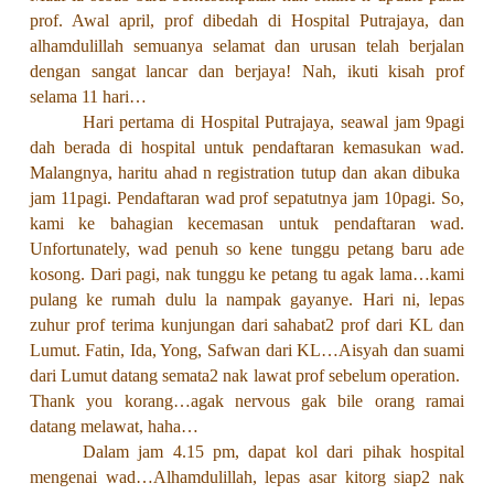
prof. Awal april, prof dibedah di Hospital Putrajaya, dan
alhamdulillah semuanya selamat dan urusan telah berjalan
dengan sangat lancar dan berjaya! Nah, ikuti kisah prof
selama 11 hari…
Hari pertama di Hospital Putrajaya, seawal jam 9pagi
dah berada di hospital untuk pendaftaran kemasukan wad.
Malangnya, haritu ahad n registration tutup dan akan dibuka
jam 11pagi. Pendaftaran wad prof sepatutnya jam 10pagi. So,
kami ke bahagian kecemasan untuk pendaftaran wad.
Unfortunately, wad penuh so kene tunggu petang baru ade
kosong. Dari pagi, nak tunggu ke petang tu agak lama…kami
pulang ke rumah dulu la nampak gayanye. Hari ni, lepas
zuhur prof terima kunjungan dari sahabat2 prof dari KL dan
Lumut. Fatin, Ida, Yong, Safwan dari KL…Aisyah dan suami
dari Lumut datang semata2 nak lawat prof sebelum operation.
Thank you korang…agak nervous gak bile orang ramai
datang melawat, haha…
Dalam jam 4.15 pm, dapat kol dari pihak hospital
mengenai wad…Alhamdulillah, lepas asar kitorg siap2 nak