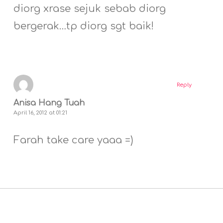
diorg xrase sejuk sebab diorg
bergerak…tp diorg sgt baik!
Reply
Anisa Hang Tuah
April 16, 2012 at 01:21
Farah take care yaaa =)