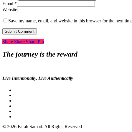
Email
*
Website
Save my name, email, and website in this browser for the next tim
Share
Share
Share
Share
Pin
The journey is the reward
Live Intentionally, Live Authentically
twitter
facebook
pinterest
youtube
google-
plus
instagram
© 2026 Farah Samad. All Rights Reserved