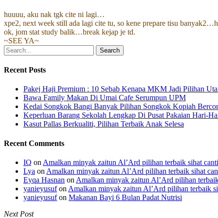
huuuu, aku nak tgk cite ni lagi…
xpe2, next week still ada lagi cite tu, so kene prepare tisu banyak2
ok, jom stat study balik…break kejap je td.
~SEE YA~
Search
Recent Posts
Pakej Haji Premium : 10 Sebab Kenapa MKM Jadi Pilihan Ut
Bawa Family Makan Di Umai Cafe Serumpun UPM
Kedai Songkok Bangi Banyak Pilihan Songkok Kopiah Berco
Keperluan Barang Sekolah Lengkap Di Pusat Pakaian Hari-Ha
Kasut Pallas Berkualiti, Pilihan Terbaik Anak Selesa
Recent Comments
IQ
on
Amalkan minyak zaitun Al’Ard pilihan terbaik sihat cant
Lya
on
Amalkan minyak zaitun Al’Ard pilihan terbaik sihat can
Eyqa Hasnan
on
Amalkan minyak zaitun Al’Ard pilihan terbaik 
yanieyusuf
on
Amalkan minyak zaitun Al’Ard pilihan terbaik si
yanieyusuf
on
Makanan Bayi 6 Bulan Padat Nutrisi
Next Post