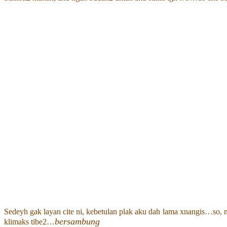
Sedeyh gak layan cite ni, kebetulan plak aku dah lama xnangis…so, m
bersambung
klimaks tibe2…