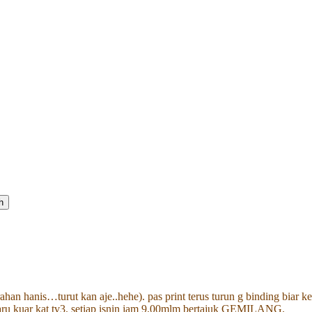
h
(arahan hanis…turut kan aje..hehe). pas print terus turun g binding bi
ru kuar kat tv3. setiap isnin jam 9.00mlm bertajuk GEMILANG.