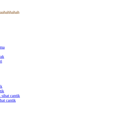
…haahahhahah
ama
rak
ri
ik
tik
sihat cantik
hat cantik