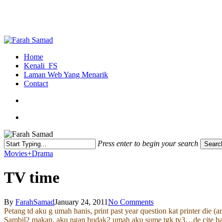
Skip
to
main
content
search
Menu
Home
Kenali_FS
Laman Web Yang Menarik
Contact
search
Menu
Press enter to begin your search
Searc
Close
Movies+Drama
Search
TV time
By
FarahSamad
January 24, 2011
No Comments
Petang td aku g umah hanis, print past year question kat printer die 
Sambil2 makan, aku ngan budak2 umah aku sume tgk tv3…de cite ba