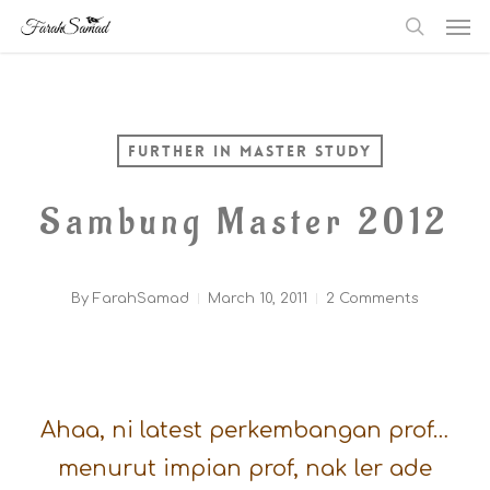
Me
Skip
searc
to
main
content
Further in master study
Sambung Master 2012
By
FarahSamad
March 10, 2011
2 Comments
Ahaa, ni latest perkembangan prof…
menurut impian prof, nak ler ade