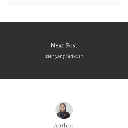
Next Post
IsNIn yAng TerINdah
Author