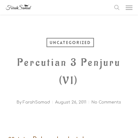
Me
Skip
searc
to
main
content
Uncategorized
Percutian 3 Penjuru
(VI)
By
FarahSamad
August 26, 2011
No Comments