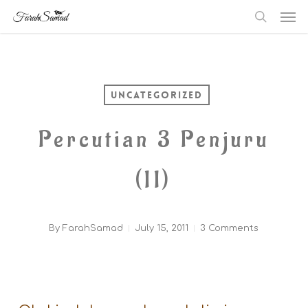
Me
Skip
searc
to
main
content
Uncategorized
Percutian 3 Penjuru
(II)
By
FarahSamad
July 15, 2011
3 Comments