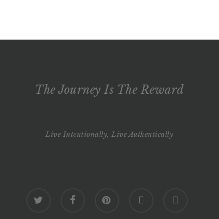
The Journey Is The Reward
Live Intentionally, Live Authentically
twitter
facebook
pinterest
youtube
google-
plus