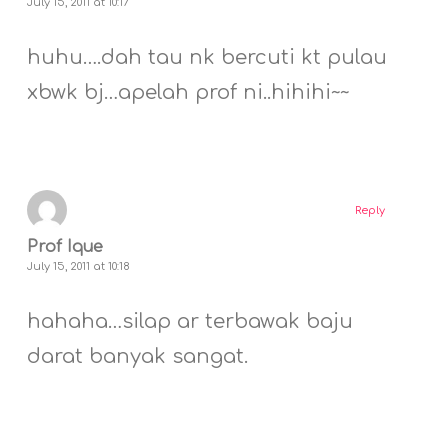
July 15, 2011 at 10:17
huhu….dah tau nk bercuti kt pulau
xbwk bj…apelah prof ni..hihihi~~
Reply
Prof Ique
July 15, 2011 at 10:18
hahaha…silap ar terbawak baju
darat banyak sangat.