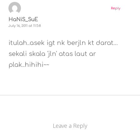
Reply
HaNiS_SuE
July 16, 2011 at 11:58
itulah..asek igt nk berjln kt darat…
sekali skala 'jln' atas laut ar
plak..hihihi~~
Leave a Reply