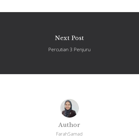
Next Post
Percutian 3 Penjuru
Author
FarahSamad