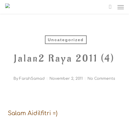
Me
Skip
searc
to
main
content
Uncategorized
Jalan2 Raya 2011 (4)
By
FarahSamad
November 2, 2011
No Comments
Salam Aidilfitri =)