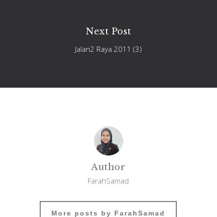
Next Post
Jalan2 Raya 2011 (3)
Author
FarahSamad
More posts by FarahSamad