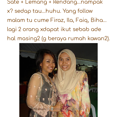
Sate + Lemang + Rendang…nampak
x? sedap tau…huhu. Yang follow
malam tu cume Firaz, Ila, Faiq, Biha…
lagi 2 orang xdapat ikut sebab ade
hal masing2 (g beraya rumah kawan2).