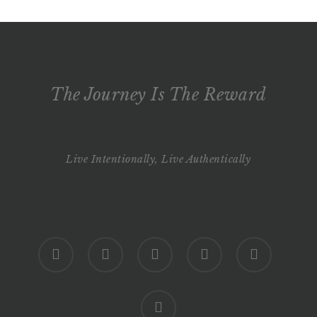
The Journey Is The Reward
Live Intentionally, Live Authentically
twitter
facebook
pinterest
youtube
google-
plus
instagram