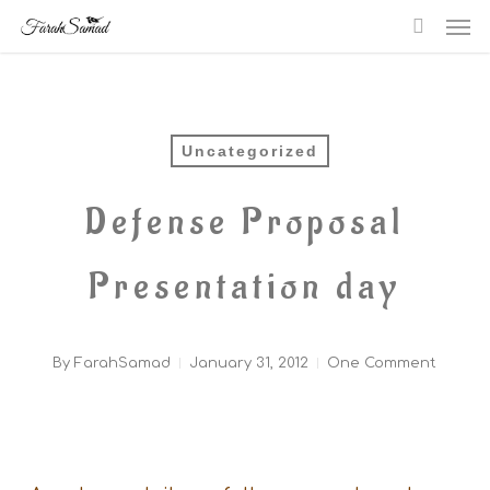
Me
Skip
searc
to
main
content
Uncategorized
Defense Proposal
Presentation day
By
FarahSamad
January 31, 2012
One Comment