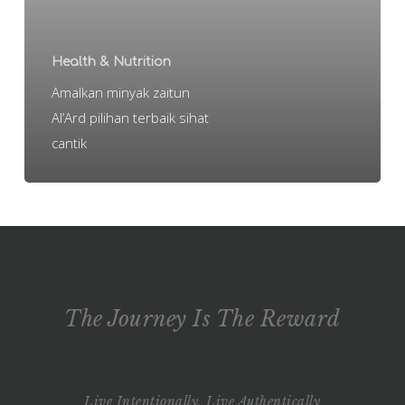
terbaik
sihat
Health & Nutrition
cantik
Amalkan minyak zaitun
Al’Ard pilihan terbaik sihat
cantik
The Journey Is The Reward
Live Intentionally, Live Authentically